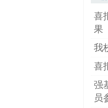
喜
果
我
喜
强
员