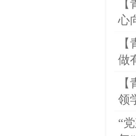
【
心
【
做
【
领
“