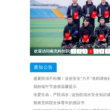
欢迎访问南充科技职业学院学生处官网..
1
2
3
4
5
6
7
通知公告
盛夏防溺不松懈！这份安全“六不”准则请收
我校端午节放假温馨提示
珍爱生命，严防溺水 | 这份防溺水安全知识
致南充科院全体青年的倡议书