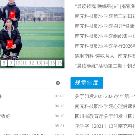
“晨读铸魂 晚练强技” | 
南充科技职业学院第三届田
南充科技职业学院召开“健康
南充科技职业学院组织集中观
南充科技职业学院举行202
德润南科 铸魂育人 | 南充科
8
9
10
11
12
13
14
15
16
欢迎访问南充科技职业学院学生
“晨读晚练”活动第二期：朝夕不倦
规章制度
好
关于印发2025-2026学年第一学
07-08
南充科技职业学院心理健康
06-18
请收好
四川省教育厅关于印发《四川省普
06-10
院学字〔2021〕13号南
05-31