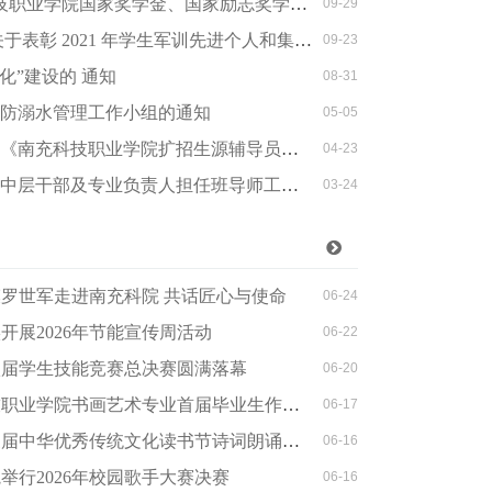
院国家奖学金、国家励志奖学金、国家助学金评选管理办法
09-29
表彰 2021 年学生军训先进个人和集体的决定
09-23
化”建设的 通知
08-31
成立防溺水管理工作小组的通知
05-05
技职业学院扩招生源辅导员工作考核办法（试行）》的通知
04-23
中层干部及专业负责人担任班导师工作的通知
03-24
劳模罗世军走进南充科院 共话匠心与使命
06-24
实开展2026年节能宣传周活动
06-22
第八届学生技能竞赛总决赛圆满落幕
06-20
书画艺术专业首届毕业生作品展暨第三届教学成果展隆重开幕
06-17
届中华优秀传统文化读书节诗词朗诵大会圆满落幕
06-16
院举行2026年校园歌手大赛决赛
06-16