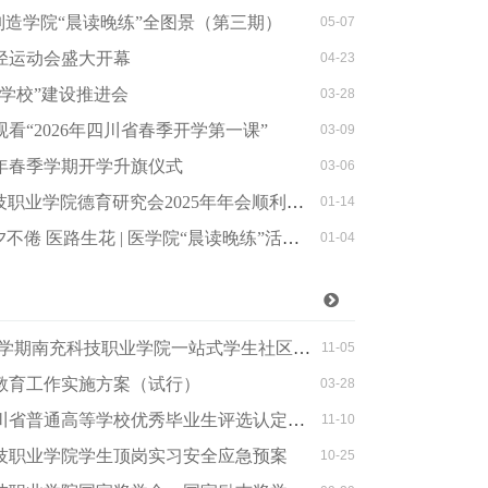
智能制造学院“晨读晚练”全图景（第三期）
05-07
径运动会盛大开幕
04-23
学校”建设推进会
03-28
看“2026年四川省春季开学第一课”
03-09
6年春季学期开学升旗仪式
03-06
技职业学院德育研究会2025年年会顺利召开
01-14
处官网..
欢迎访问南充科技
 医路生花 | 医学院“晨读晚练”活动纪实
01-04
期南充科技职业学院一站式学生社区建设工作指引的通知
11-05
教育工作实施方案（试行）
03-28
通高等学校优秀毕业生评选认定办法》的通知
11-10
充科技职业学院学生顶岗实习安全应急预案
10-25