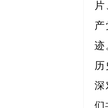
片
产
迹
历
深
们